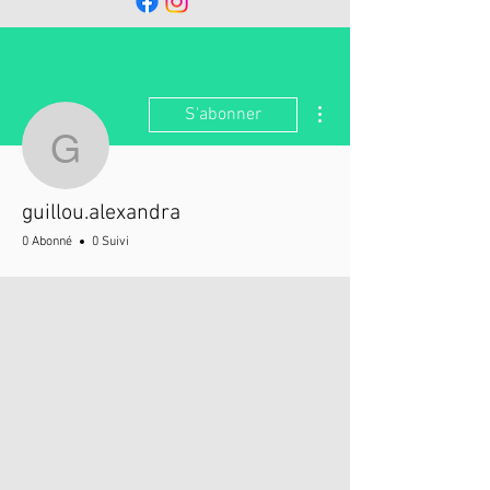
Plus d'actions
S'abonner
guillou.alexandra
guillou.alexandra
0 Abonné
0 Suivi