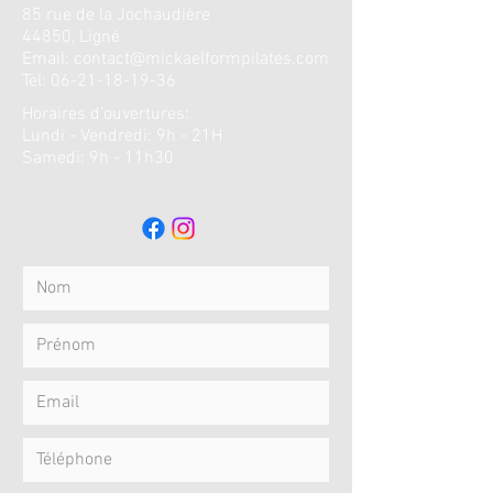
85 rue de la
Jochaudière
44850, Ligné
Email:
contact@mickaelformpilates.com
Tel:
06-21-18-19-36
Horaires d'ouvertures
:
Lundi - Vendredi: 9h - 21H
​​Samedi: 9h - 11h30 ​