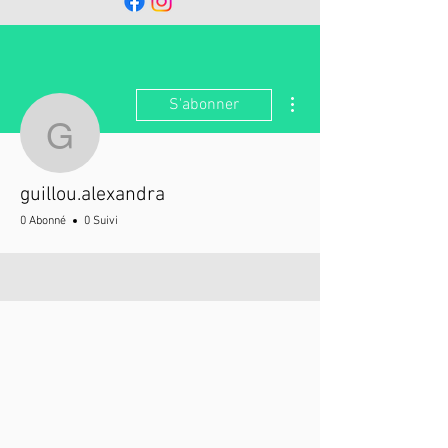
Plus d'actions
S'abonner
guillou.alexandra
guillou.alexandra
0 Abonné
0 Suivi