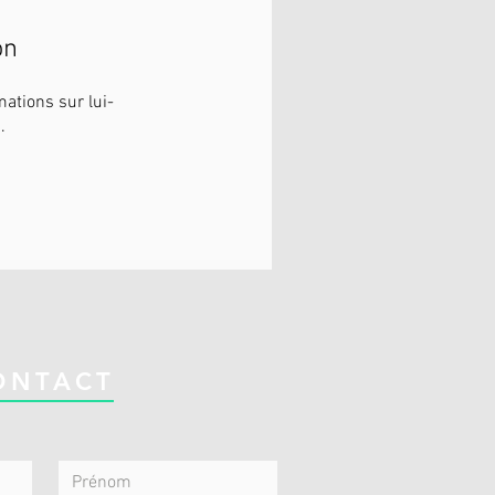
on
ations sur lui-
.
ONTACT