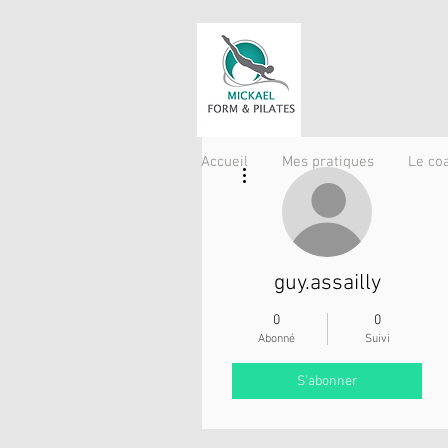
Accueil
Mes pratiques
Le co
Plus d'actions
guy.assailly
0
0
Abonné
Suivi
S'abonner