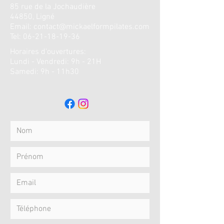
85 rue de la
Jochaudière
44850, Ligné
Email:
contact@mickaelformpilates.com
Tel:
06-21-18-19-36
Horaires d'ouvertures
:
Lundi - Vendredi: 9h - 21H
​​Samedi: 9h - 11h30 ​