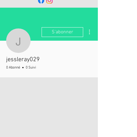
Plus d'actions
S'abonner
jessleray029
jessleray029
0 Abonné
0 Suivi