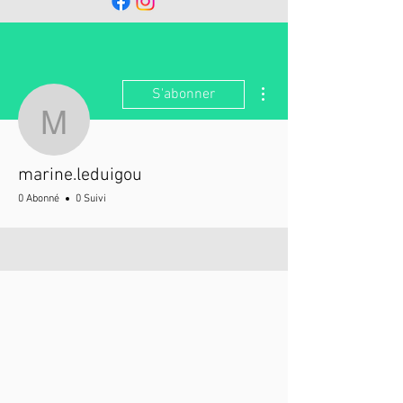
Plus d'actions
S'abonner
marine.leduigou
marine.leduigou
0 Abonné
0 Suivi