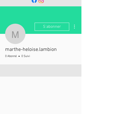
Plus d'actions
S'abonner
marthe-heloise.lambion
marthe-heloise.lambion
0 Abonné
0 Suivi